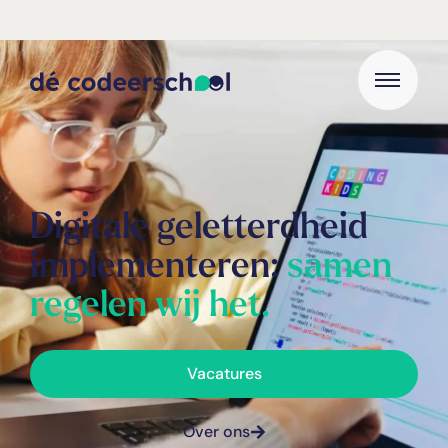
Digitale geletterdheid
implementeren:
samen
regelen wij het.
Vacatures
Over ons