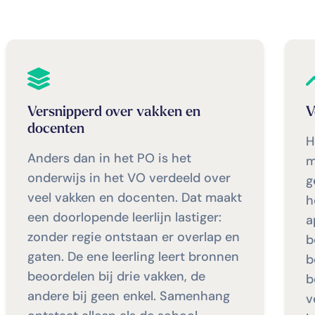
Versnipperd over vakken en
V
docenten
H
Anders dan in het PO is het
m
onderwijs in het VO verdeeld over
g
veel vakken en docenten. Dat maakt
h
een doorlopende leerlijn lastiger:
a
zonder regie ontstaan er overlap en
b
gaten. De ene leerling leert bronnen
b
beoordelen bij drie vakken, de
b
andere bij geen enkel. Samenhang
v