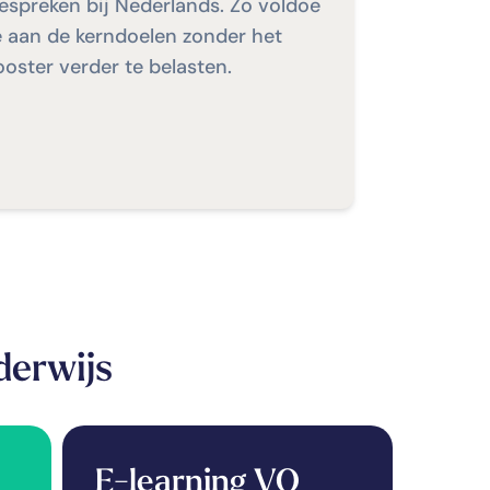
espreken bij Nederlands. Zo voldoe
e aan de kerndoelen zonder het
ooster verder te belasten.
derwijs
E-learning VO