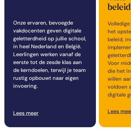
belei
Onze ervaren, bevoegde
Volledige
vakdocenten geven digitale
het opste
geletterdheid op jullie school,
beleid, in
in heel Nederland en België.
implement
Leerlingen werken vanaf de
geletterd
eerste tot de zesde klas aan
Voor mid
de kerndoelen, terwijl je team
die het i
rustig opbouwt naar eigen
willen aa
invoering.
voldoen 
digitale g
Lees mee
Lees meer