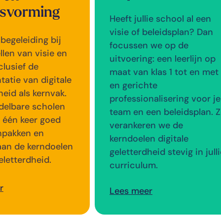
dsvorming
Heeft jullie school al een
visie of beleidsplan? Dan
 begeleiding bij
focussen we op de
llen van visie en
uitvoering: een leerlijn op
clusief de
maat van klas 1 tot en met
atie van digitale
en gerichte
heid als kernvak.
professionalisering voor je
delbare scholen
team en een beleidsplan. 
n één keer goed
verankeren we de
npakken en
kerndoelen digitale
aan de kerndoelen
geletterdheid stevig in jull
eletterdheid.
curriculum.
r
Lees meer