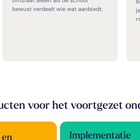
ontstaat alleen als de school
b
bewust verdeelt wie wat aanbiedt.
j
r
cten voor het voortgezet on
Implementatie
 en