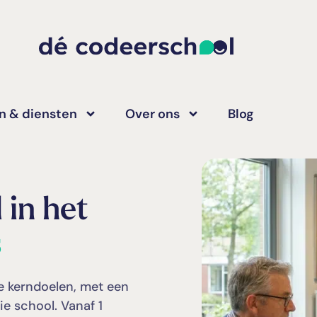
n & diensten
Over ons
Blog
 in het
s
e kerndoelen, met een
lie school. Vanaf 1