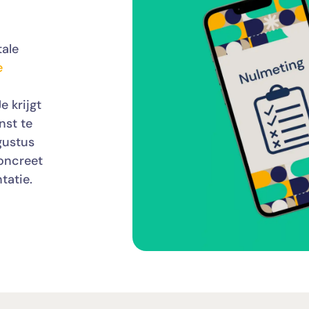
tale
e
e krijgt
nst te
gustus
oncreet
tatie.