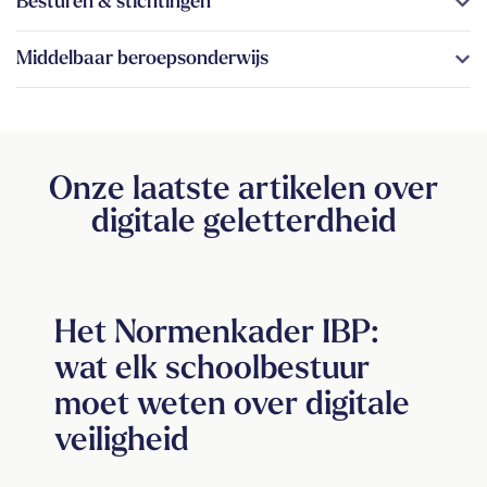
Besturen & stichtingen
Middelbaar beroepsonderwijs
Onze laatste artikelen over
digitale geletterdheid
Het Normenkader IBP:
De
wat elk schoolbestuur
on
moet weten over digitale
vo
veiligheid