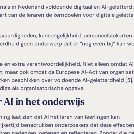
als in Nederland voldoende digitaal en AI-geletterd z
t van de leraren de kerndoelen voor digitale gelett
svaardigheden, kansengelijkheid, personeelstekorten
tterdheid geen onderwerp dat er “nog even bij” kan w
 en extra verantwoordelijkheid. Niet alleen omdat AI
m, maar ook omdat de Europese AI-Act van organisat
ken beschikken over voldoende AI-geletterdheid [5].
ige als organisatorische opgave.
 AI in het onderwijs
ng laat zien dat AI het leren van leerlingen kan
ijkertijd benadrukken onderzoekers dat deze effecte
ijven nadenken, oefenen en reflecteren. Zonder die ba