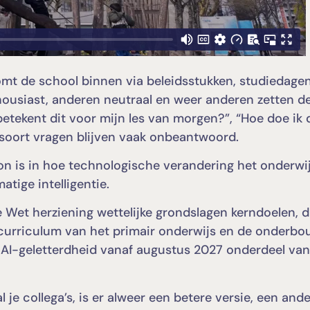
omt de school binnen via beleidsstukken, studiedage
housiast, anderen neutraal en weer anderen zetten d
betekent dit voor mijn les van morgen?”, “Hoe doe ik 
 soort vragen blijven vaak onbeantwoord.
oon is in hoe technologische verandering het onderwi
tige intelligentie.
 Wet herziening wettelijke grondslagen kerndoelen, d
et curriculum van het primair onderwijs en de onderb
 AI-geletterdheid vanaf augustus 2027 onderdeel va
 je collega’s, is er alweer een betere versie, een and