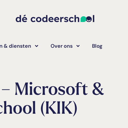
n & diensten
Over ons
Blog
– Microsoft &
hool (KIK)