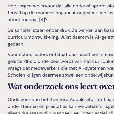
Hoe zorgen we ervoor dat alle onderwijsprofession
terwijl op dit moment nog maar ongeveer een kwar
actief toepast [4]?
De scholen staan onder druk. Ze werken aan basi
curriculumontwikkeling. Juist daarom is AI-gele
gedaan.
Voor schoolleiders ontstaat daarnaast een nieuwe
geletterdheid onderdeel wordt van het curriculu
vraagt dat medewerkers die met AI-systemen wer
Scholen krijgen daarmee zowel een onderwijskund
Wat onderzoek ons leert over
Onderzoek van het Stanford Accelerator for Learni
ondersteunen en prestaties kan verbeteren. Tegel
alleen duurzaam zijn wanneer leerlingen actief bl