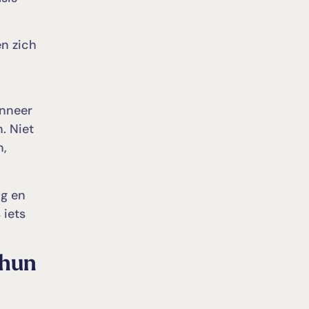
en zich
anneer
. Niet
n,
ng en
 iets
 hun