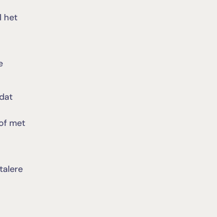
l het
e
 dat
of met
talere