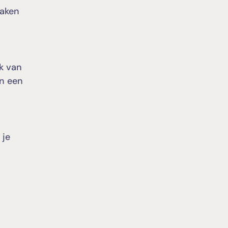
maken
k van
en een
 je