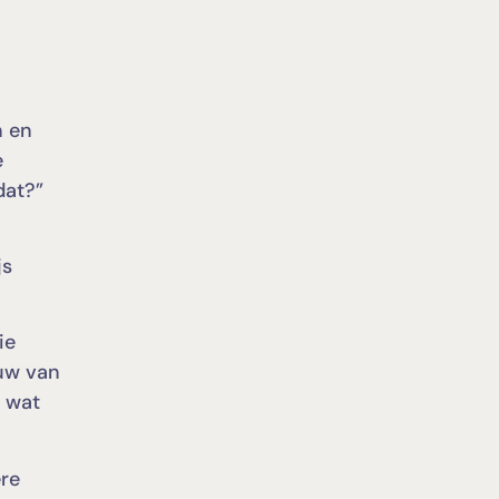
n en
e
dat?”
js
ie
ouw van
n wat
ere