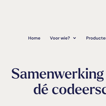
Home
Voor wie?
Producte
Samenwerking 
dé codeersc