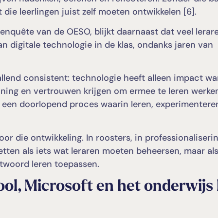
die leerlingen juist zelf moeten ontwikkelen [6].
nenquête van de OESO, blijkt daarnaast dat veel lerar
 digitale technologie in de klas, ondanks jaren van
allend consistent: technologie heeft alleen impact w
uning en vertrouwen krijgen om ermee te leren werken
als een doorlopend proces waarin leren, experimentere
or die ontwikkeling. In roosters, in professionaliseri
zetten als iets wat leraren moeten beheersen, maar als
ntwoord leren toepassen.
ol, Microsoft en het onderwijs