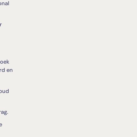
onal
r
zoek
erd en
houd
rag.
e