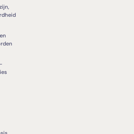
ijn,
erdheid
 en
orden
-
ies
n
sis