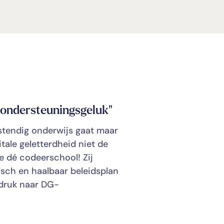
ondersteuningsgeluk"
"Van grote
tendig onderwijs gaat maar
Dé codeerschoo
tale geletterdheid niet de
tevredenheid v
je dé codeerschool! Zij
geletterdheid.
isch en haalbaar beleidsplan
veel flexibilit
druk naar DG-
van grote mee
Pi