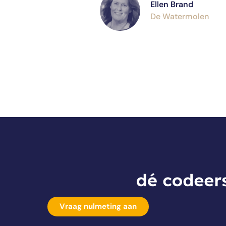
Ellen Brand
De Watermolen
Vraag nulmeting aan