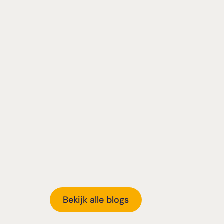
king - DigiDuck
Samenwerking - Drea
erschool
Space & dé codeersch
LEES MEER
Bekijk alle blogs